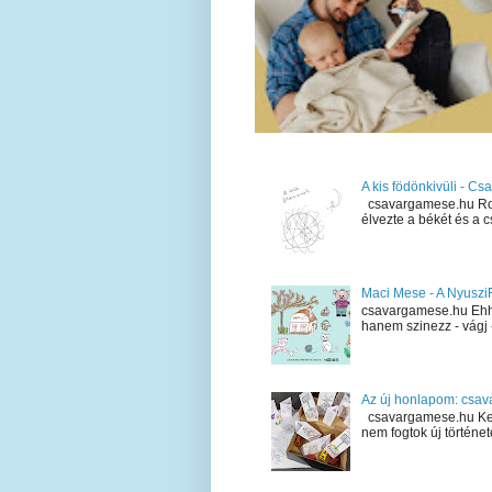
A kis födönkivüli - C
csavargamese.hu Rob, 
élvezte a békét és a c
Maci Mese - A Nyuszi
csavargamese.hu Ehh
hanem szinezz - vágj - 
Az új honlapom: csa
csavargamese.hu Kedve
nem fogtok új története