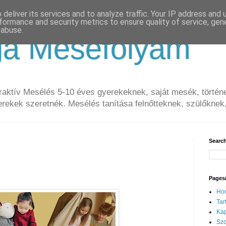
deliver its services and to analyze traffic. Your IP address and
formance and security metrics to ensure quality of service, ge
 abuse.
ga Mesefolyam
aktív Mesélés 5-10 éves gyerekeknek, saját mesék, történe
erekek szeretnék. Mesélés tanítása felnőtteknek, szülőknek,
Search
Pages/
Ho
Tar
Kap
Szo