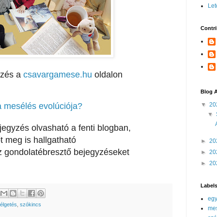
Let
Contri
yzés a
csavargamese.hu
oldalon
Blog A
▼
20
a mesélés evolúciója?
▼
egyzés olvasható a fenti blogban,
t meg is hallgatható
►
20
z gondolatébresztő bejegyzéseket
►
20
►
20
Label
egy
élgetés
,
szókincs
mes