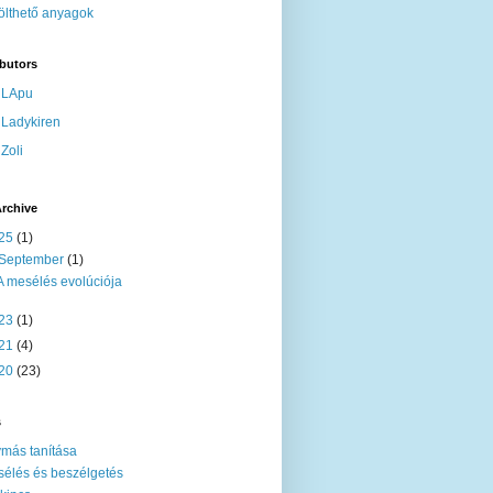
ölthető anyagok
butors
LApu
Ladykiren
Zoli
rchive
25
(1)
September
(1)
A mesélés evolúciója
23
(1)
21
(4)
20
(23)
s
más tanítása
élés és beszélgetés