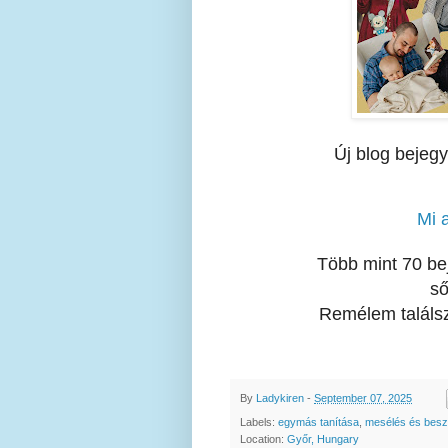
Új blog bejeg
Mi 
Több mint 70 bej
ső
Remélem találs
By
Ladykiren
-
September 07, 2025
Labels:
egymás tanítása
,
mesélés és besz
Location:
Győr, Hungary