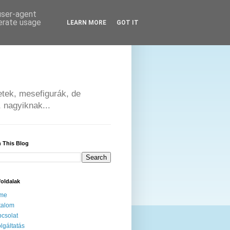
 user-agent
nerate usage
LEARN MORE
GOT IT
tek, mesefigurák, de
 nagyiknak...
 This Blog
oldalak
me
talom
csolat
lgáltatás