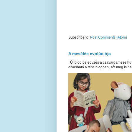
Subscribe to:
Post Comments (Atom)
A mesélés evolúciója
Új blog bejegyzés a csavargamese.hu 
olvasható a fenti blogban, sőt meg is hal