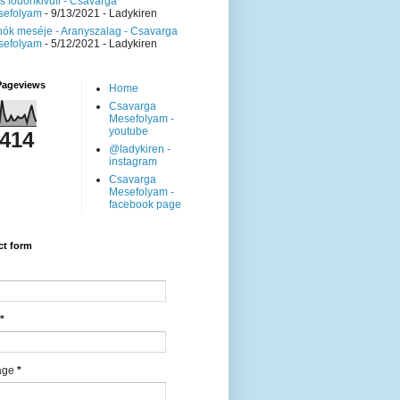
is födönkivüli - Csavarga
sefolyam
- 9/13/2021
- Ladykiren
ók meséje - Aranyszalag - Csavarga
sefolyam
- 5/12/2021
- Ladykiren
Pageviews
Home
Csavarga
Mesefolyam -
youtube
,414
@ladykiren -
instagram
Csavarga
Mesefolyam -
facebook page
ct form
*
age
*