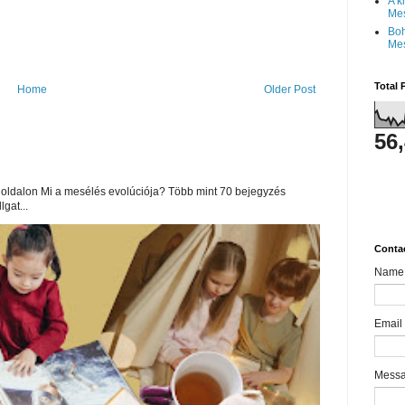
A k
Me
Boh
Me
Total 
Home
Older Post
56
oldalon Mi a mesélés evolúciója? Több mint 70 bejegyzés
lgat...
Conta
Name
Email
Mess