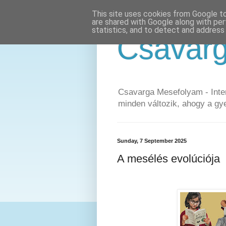
This site uses cookies from Google to 
are shared with Google along with per
statistics, and to detect and address
Csavar
Csavarga Mesefolyam - Inter
minden változik, ahogy a gy
Sunday, 7 September 2025
A mesélés evolúciója