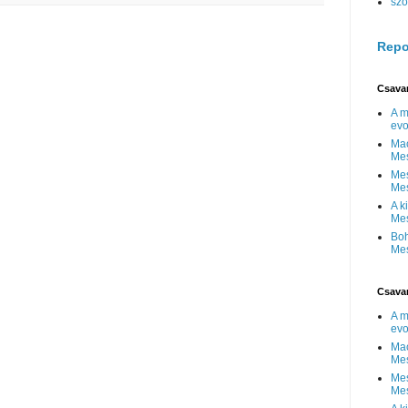
szó
Repo
Csava
A m
evo
Mac
Me
Mes
Me
A k
Me
Boh
Me
Csava
A m
evo
Mac
Me
Mes
Me