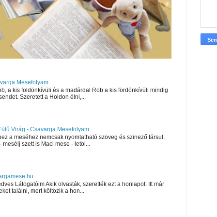
savarga Mesefolyam
a kis földönkívüli és a madárdal Rob a kis fördönkívüli mindig
sendet. Szeretett a Holdon élni,...
Fülű Virág - Csavarga Mesefolyam
ez a meséhez nemcsak nyomtatható szöveg és szinező társul,
mesélj szett is Maci mese - letöl...
vargamese.hu
s Látogatóim Akik olvasták, szerették ezt a honlapot. Itt már
ket találni, mert költözik a hon...